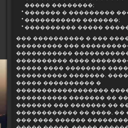
����� ��������;
������� � ��������� ��
����������� �������;
���������� ����� ����
��� ���������� � ��� ���
��������� ��� ����������
����������� �����������
���������� ���� ������
����� ���� �������� ����
���������� �������. ����
����� ���������� �
������������������ ����
���������� ������� �� �
������� ��� ������� �� 
������������ �� ����, ��
��� ���� ������ ��������
����� �����, ����� ����