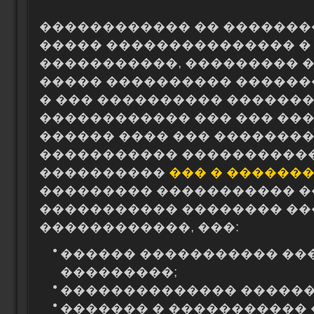
������������ �� �������
����� ��������������� �
�����������, ��������� 
����� ���������� �������
� ��� ���������� �������
������������ ��� ��� ��
������ ���� ��� �������
����������� �����������
����������
��� � ������
��������� ����������� �
����������� �������� ��
������������, ���:
������ ����������� ���
���������;
�������������� ������
������� � �����������