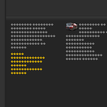
�������� ��������
�������� ��
�������� �����
�����-
��������������
���������� 
�����������������
�������������
������������,
�������
����������� ��
�����������
������.
����������
�����������.
�����
��������������
�������������
������ ������.
������������
������
������������
������