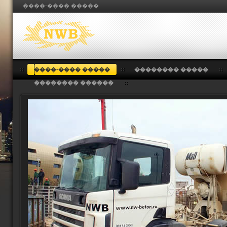
����-���� �����
����-���� �����
�������� �����
�������� ������