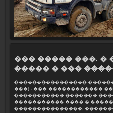
��� ����� ���, �
����� � ��� ���
���������������� ������
���) - ��� ������������ �
����������� ������� ��
����������� ���� � ����
���������������, ������