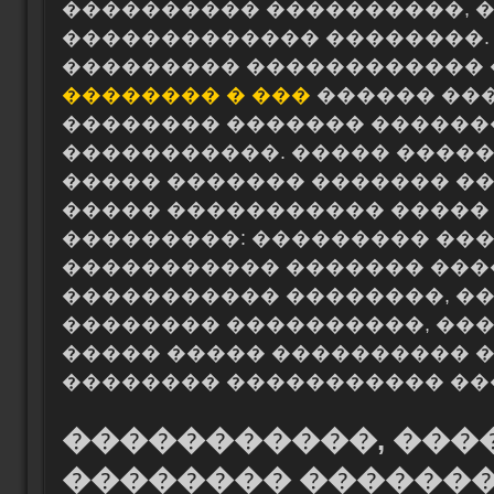
���������� ����������, 
������������� ��������.
��������� ������������
�������� � ���
������ ��
�������� ������� ������
�����������. ����� �����
����� ������� ������� ��
����� ����������� �����
���������: ��������� ��
����������� ������� ���
����������� ��������, �
�������� ����������, ��
����� ����� ���������� �
�������� ����������� ��
�����������, ���
�������� ������