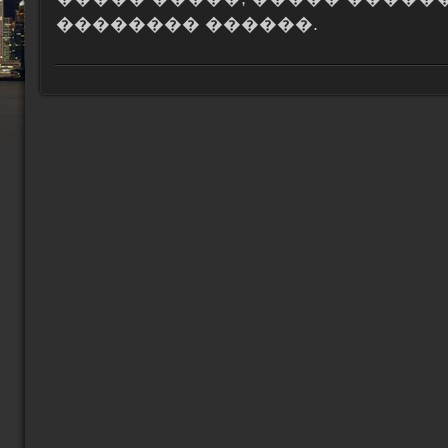
�������� ������.