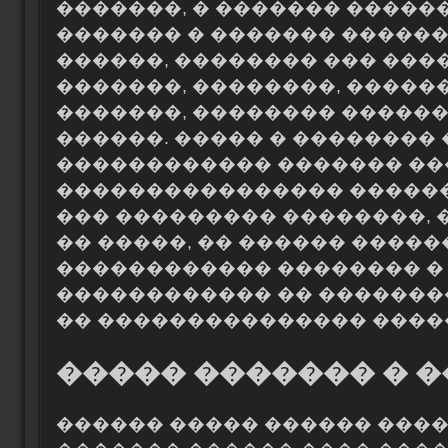
�������, � ������� �����
������� � ������� �����
������, �������� ��� ���
�������, ��������, �����
�������, �������� ������
������. ����� � �������� 
������������ ������� ��
���������������� ������
��� ��������� ��������, 
�� �����, �� ������ �����
������������ �������� �
������������ �� �������
�� ��������������� ����
����� ������� � 
������ ����� ������ ����