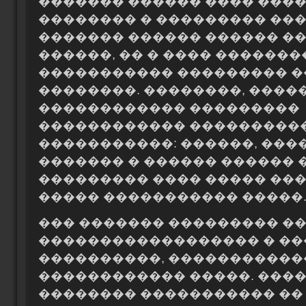
������� ������ ���� ���
�������� � ��������� ���
������� ������ ������ ��
������, �� � ���� �������
����������� ��������� 
��������. ��������, ����
������������ ���������
������������ ���������
�����������: ������, ���
������� � ������ ������ 
��������� ���� ����� ��
����� ����������� �����
��� ������� ��������� �
������������������ � �
����������, �����������
������������ �����. ����
�������� ����������� ��