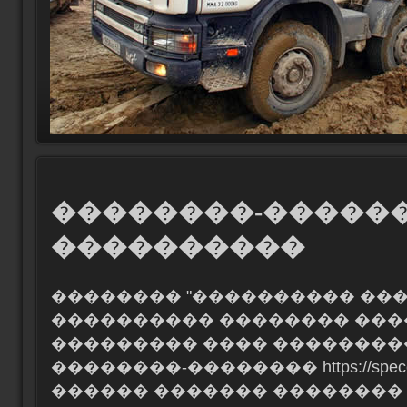
��������-�����
����������
�������� "���������� ���
���������� �������� ���
��������� ���� ���������
��������-�������� https://specod
������ ������� ��������