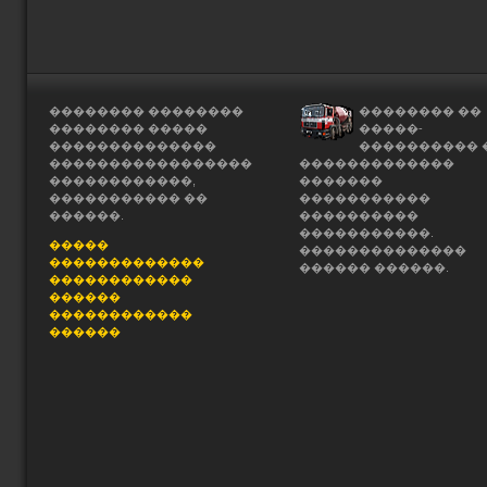
�������� ��������
�������� ��
�������� �����
�����-
��������������
���������� 
�����������������
�������������
������������,
�������
����������� ��
�����������
������.
����������
�����������.
�����
��������������
�������������
������ ������.
������������
������
������������
������