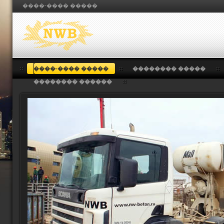
����-���� �����
����-���� �����
�������� �����
�������� ������