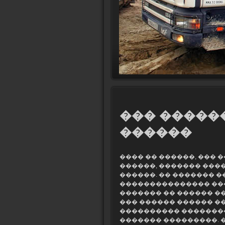
��� �����
������
���� �� ������, ��� 
������, ������� ���
������. �� ������� �
��������������� ��
������� �� ������ ��
��� ������ ������ �
���������� ��������
������� ���������. 