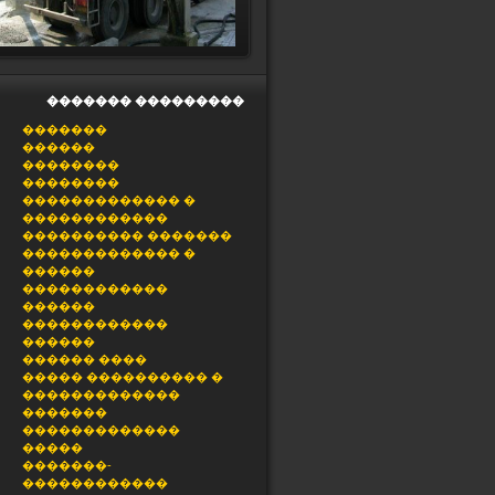
������� ���������
�������
������
��������
��������
������������� �
������������
���������� �������
������������� �
������
������������
������
������������
������
������ ����
����� ���������� �
�������������
�������
�������������
�����
�������-
������������