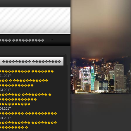
���� ����������
��������� ���������
���������� �������
01.2017
��� � �����������
�����������
03.2017
������� �������� �
������������
����������
04.2017
�������� ����������
04.2017
���������� ��������
�������� �