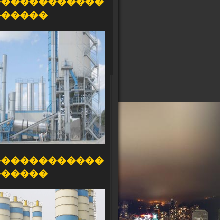
������������
������
������������
������