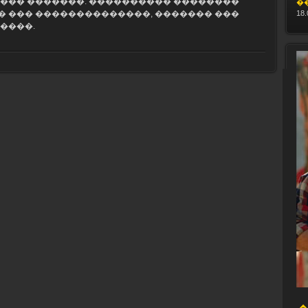
��� �������. ���������� ��������
�
 ��� ��������������, ������� ���
18.
����.