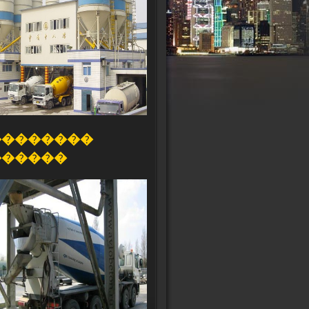
��������
������