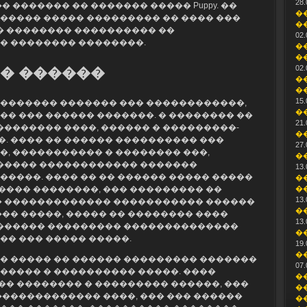
28.
 ������� �� ������� ����� Puppy. ��
�
����� ����� ��������� �� ���� ���
�
�� �������� ���������� ��
02.
� �������� ��������.
�
�
02.
� ������
�
�
15.
������� ������� ��� ������������,
�
�� ��� ������ �������. � �������� ��
21.
�������� ����, ������ � ���������-
�
. ���� �� ������ ���������� ���
27.
�, ����������� � �������� ���,
�
������ ������������ �������
13.
�����. ���� �� �� ������ ����� �����
�
��� ��������, ��� ��������� ��
�
13.
� ������������� ����������� ������
�
�� �����, ����� �� �������� ����
13.
 ������ ��������� ��������������
�
�� ��� ����� �����.
19.
�
� ����� �� ������ ��������� �������
07.
����� � ���������� �����. ����
�
� �������� � ��������� ������, ���
�
������������� ����, ��� ��� ������
�