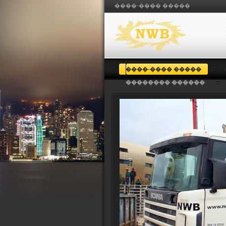
����-���� �����
����-���� �����
�������� ������