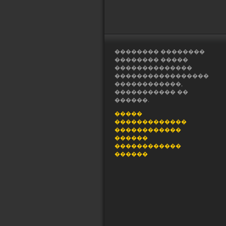
�������� ��������
�������� �����
��������������
�����������������
������������,
����������� ��
������.
�����
�������������
������������
������
������������
������