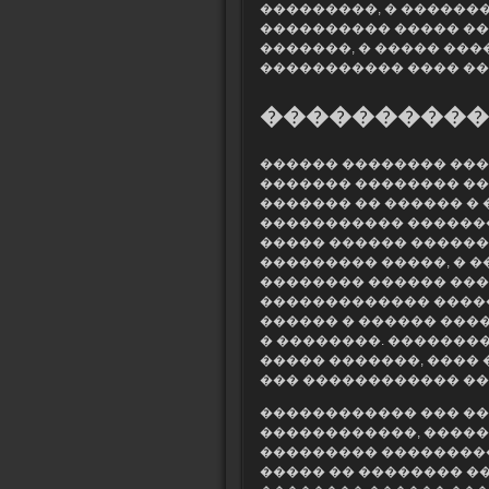
���������, � ��������
���������� ����� ��
�������, � ����� ��
����������� ���� ��
����������
������ �������� ���
������� �������� ��
������� �� ������ � 
����������� �������
����� ������ ������
��������� �����, � 
�������� ������ ���
������������� �����
������ � ������ ���
� ��������. ��������
����� �������, ����
��� ������������ ��
������������ ��� ��
������������, �����
��������� ���������
����� �� �������� �