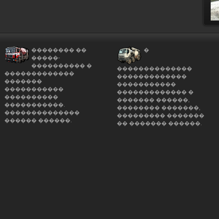
�������� ��
�
�����-
���������� �
��������������
�������������
�������������
�������
�����������
�����������
������������� �
����������
������� ������,
�����������.
�������� �������,
��������������
��������� �������
������ ������.
�� ������� ������.