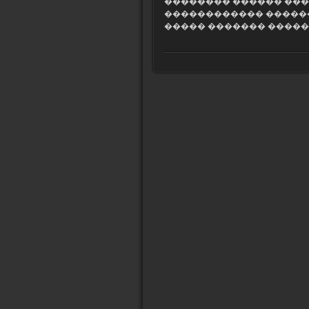
�������� ������ ���
������������ ������
����� ������� �����