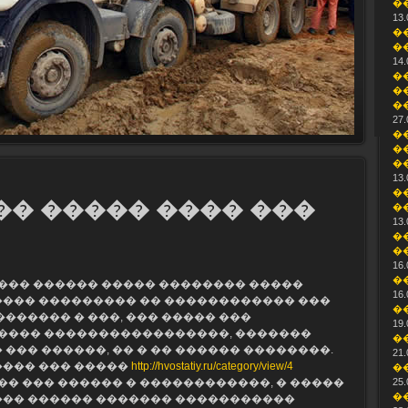
�
13.
�
�
14.
�
�
�
27.
�
�
�
13.
�
�� ����� ���� ���
�
13.
�
�
16.
�
���� ������ ����� �������� �����
16.
���� ��������� �� ������������ ���
�
������� � ���, ��� ����� ���
19.
���� �����������������, �������
�
 ��� ������, �� � �� ������ ��������.
21.
���� ��� �����
http://hvostatiy.ru/category/view/4
�
� ��� ������ � ������������, � �����
25.
�
��� ������ ������� �����������