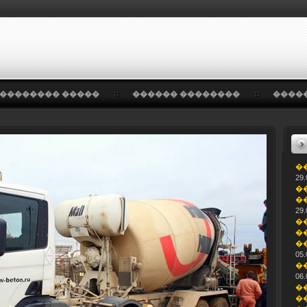
�������� �����
������ ��������
����
�
29.
�
�
29.
�
�
�
05.
�
06.
�
�