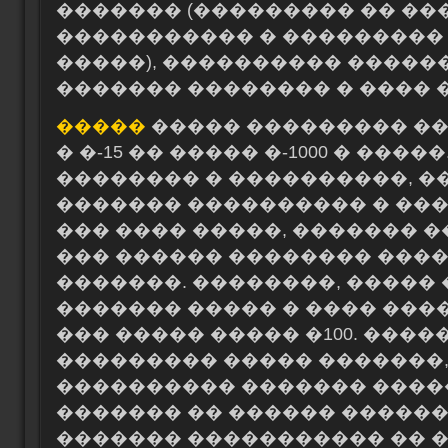
������� (��������� �� ��
����������� � ���������
�����), ���������� �����
������� �������� � ���� �
�����
����� ��������� ��
� �-15 �� ����� �-1000 � ���
�������� � ����������, �
������� ���������� � ���
��� ���� �����, ������� �
��� ������ �������� ���
�������. ��������, ����� 
������� ����� � ���� ���
��� ����� ����� �100. ����
��������� ����� �������,
���������� ������� �����
������� �� ������ ������
������� ����������� �� 