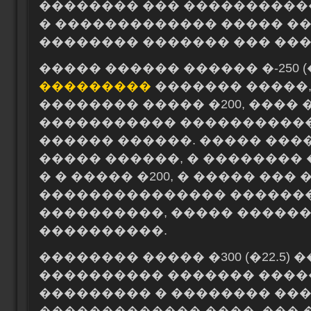
�������� ��� �����������
� ������������� ����� ���
�������� ������� ��� ���
����� ������ ������ �-250 (
���������
������� �����,
�������� ����� �200, ����
����������� ����������
������ ������. ����� ���
����� ������, � �������� 
� � ����� �200, � ����� ��
��������������� ������
����������, ����� �����
����������.
�������� ����� �300 (�22.5) 
���������� ������� �����
��������� � �������� ��